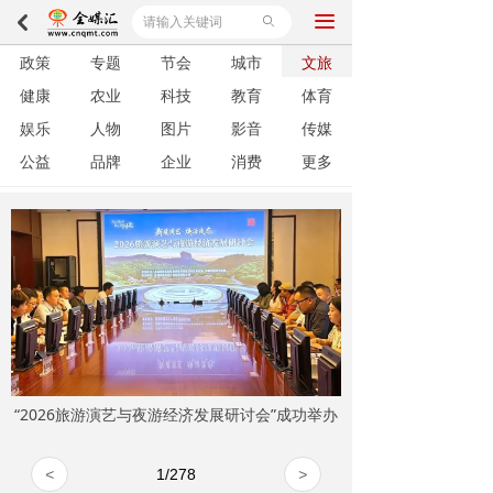
끀
낒
ꄙ
政策
专题
节会
城市
文旅
健康
农业
科技
教育
体育
娱乐
人物
图片
影音
传媒
公益
品牌
企业
消费
更多
“2026旅游演艺与夜游经济发展研讨会”成功举办
<
1
/
278
>