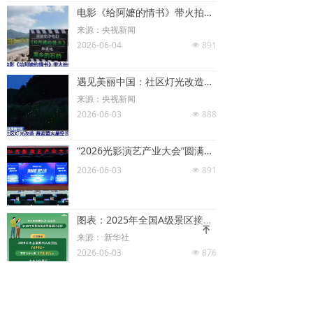
电影《给阿嬷的情书》带火拍摄地 影片热映为乡村旅游开启融合发展的新模式
来源：央视新闻
2026-06-04
891
넶
遇见美丽中国：社区灯光改造，邂逅萤火星空浪漫
来源：央视新闻
2026-06-03
888
넶
“2026光影演艺产业大会”圆满落幕 聚焦存量焕新与增量突围
2026-06-03
891
넶
图表：2025年全国A级景区接待游客75.1亿人次
녠
来源： 新华社
2026-06-03
876
넶
《焦点访谈》 ： 以文塑旅 以旅彰文
来源：央视新闻