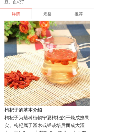
豆、血杞子
详情
规格
推荐
枸杞子的基本介绍
枸杞子为茄科植物宁夏枸杞的干燥成熟果
实。枸杞属于灌木或经栽培后而成大灌