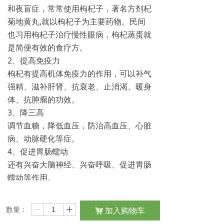
和夜盲症，常常使用枸杞子，著名方剂杞
菊地黄丸,就以枸杞子为主要药物。民间
也习用枸杞子治疗慢性眼病，枸杞蒸蛋就
是简便有效的食疗方。
2、提高免疫力
枸杞有提高机体免疫力的作用，可以补气
强精、滋补肝肾、抗衰老、止消渴、暖身
体、抗肿瘤的功效。
3、降三高
调节血糖，降低血压，防治高血压、心脏
病、动脉硬化等症。
4、促进胃肠蠕动
还有兴奋大脑神经、兴奋呼吸、促进胃肠
蠕动等作用。
枸杞子的营养价值
枸杞子含有丰富的胡萝卜素、维生素A、
数量：
加入购物车
ꄷ
ꄸ
낙
B1、B2、C和钙、铁等眼睛保健的必需营