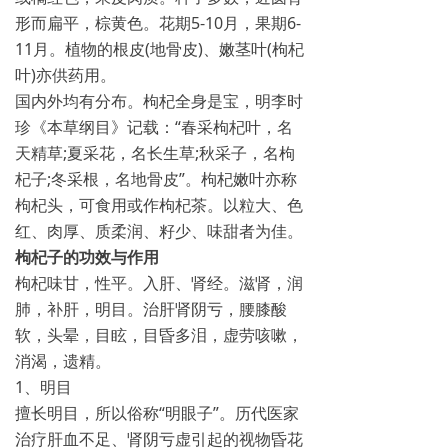
形而扁平，棕黄色。花期5-10月，果期6-
11月。植物的根皮(地骨皮)、嫩茎叶(枸杞
叶)亦供药用。
国内外均有分布。枸杞全身是宝，明李时
珍《本草纲目》记载：“春采枸杞叶，名
天精草;夏采花，名长生草;秋采子，名枸
杞子;冬采根，名地骨皮”。枸杞嫩叶亦称
枸杞头，可食用或作枸杞茶。以粒大、色
红、肉厚、质柔润、籽少、味甜者为佳。
枸杞子的功效与作用
枸杞味甘，性平。入肝、肾经。滋肾，润
肺，补肝，明目。治肝肾阴亏，腰膝酸
软，头晕，目眩，目昏多泪，虚劳咳嗽，
消渴，遗精。
1、明目
擅长明目，所以俗称“明眼子”。历代医家
治疗肝血不足、肾阴亏虚引起的视物昏花