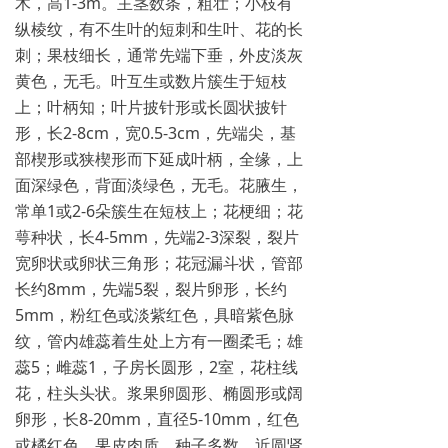
木，高1-3m。主茎数条，粗壮；小枝有
纵棱纹，有不生叶的短刺和生叶、花的长
刺；果枝细长，通常先端下垂，外皮淡灰
黄色，无毛。叶互生或数片簇生于短枝
上；叶柄知；叶片披针形或长圆状披针
形，长2-8cm，宽0.5-3cm，先端尖，基
部楔形或狭楔形而下延成叶柄，全缘，上
面深绿色，背面淡绿色，无毛。花腋生，
常单1或2-6朵簇生在短枝上；花梗细；花
萼种状，长4-5mm，先端2-3深裂，裂片
宽卵状或卵状三角形；花冠漏斗状，管部
长约8mm，先端5裂，裂片卵形，长约
5mm，粉红色或淡紫红色，具暗紫色脉
纹，管内雄蕊着生处上方有一圈柔毛；雄
蕊5；雌蕊1，子房长圆形，2室，花柱线
花，柱头头状。浆果卵圆形、椭圆形或阔
卵形，长8-20mm，直径5-10mm，红色
或橘红色，果皮肉质。种子多数，近圆肾