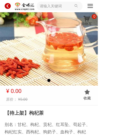
뀸
끀
ꄙ
0
낙
购物车
¥
0.00
끄
收藏
原价：
¥
0.00
【待上架】枸杞茶
别名：甘杞、枸杞、贡杞、红耳坠、苟起子、
枸杞红实、西枸杞、狗奶子、血枸子、枸杞