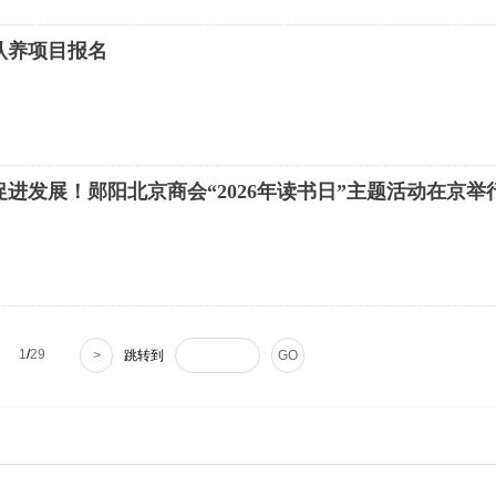
认养项目报名
进发展！郧阳北京商会“2026年读书日”主题活动在京举
1
/
29
>
跳转到
GO