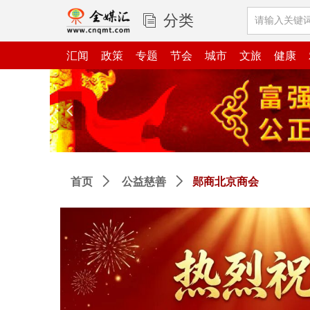
分类
ꀢ
汇闻
政策
专题
节会
城市
文旅
健康
넳
郧商北京商会
首页
ꄲ
公益慈善
ꄲ