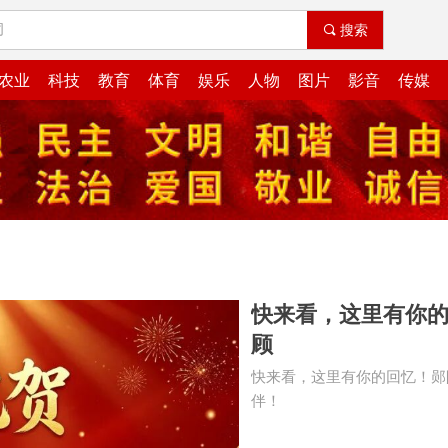
끠
搜索
农业
科技
教育
体育
娱乐
人物
图片
影音
传媒
快来看，这里有你
顾
快来看，这里有你的回忆！郧
伴！